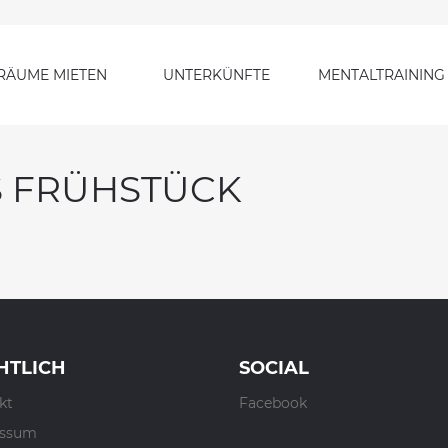
RÄUME MIETEN
UNTERKÜNFTE
MENTALTRAINING
S FRÜHSTÜCK
HTLICH
SOCIAL
kt
Facebook
essum