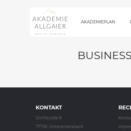
AKADEMIEPLAN
BUSINES
KONTAKT
REC
Dorfstraße 8
Konta
77736 Unterentersbach
Impr